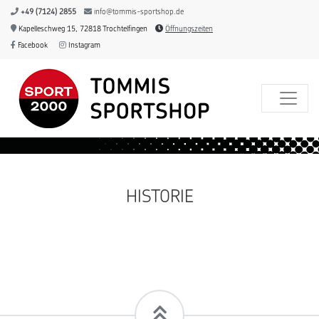
+49 (7124) 2855
info@tommis-sportshop.de
Kapelleschweg 15, 72818 Trochtelfingen
Öffnungszeiten
Facebook
Instagram
HISTORIE