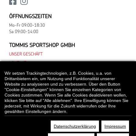
ÖFFNUNGSZEITEN
Mo-Fr 09:00-18:30
Sa 09:00-14:00
TOMMIS SPORTSHOP GMBH
UNSER GESCHÄFT
KONTAKT
Wir setzen Trackingtechnologien, z.B. Cookies, u.a. von
Drittanbietern ein, um Nutzung und Funktionalität unserer
Website zu analysieren und zu verbessern. Über den Button
*Alle Preisangaben gelten inklusive gesetzlichen MwSt. und bei Selbstabholung.
"Cookie-Einstellungen" können Sie einzelnen Kategorien von
Bei Preisen, die mit "UVP" gekennzeichnet sind, handelt es sich um die
Cookies zustimmen. Wenn Sie alle Cookies deaktivieren wollen,
unverbindliche Preisempfehlung des Herstellers/Lieferanten.
klicken Sie bitte auf "Alle ablehnen". Ihre Einwilligung können Sie
jederzeit, mit Wirkung für die Zukunft widerrufen oder Ihre
gewählten Einstellungen ändern.
© Tommis Sportshop GmbH
Datenschutzerklärung
Impressum
DATENSCHUTZ
COOKIE EINSTELLUNGEN
IMPRESSUM