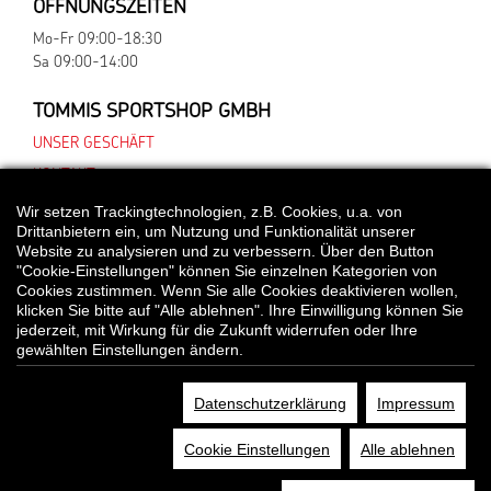
ÖFFNUNGSZEITEN
Mo-Fr 09:00-18:30
Sa 09:00-14:00
TOMMIS SPORTSHOP GMBH
UNSER GESCHÄFT
KONTAKT
Wir setzen Trackingtechnologien, z.B. Cookies, u.a. von
Drittanbietern ein, um Nutzung und Funktionalität unserer
Website zu analysieren und zu verbessern. Über den Button
*Alle Preisangaben gelten inklusive gesetzlichen MwSt. und bei Selbstabholung.
"Cookie-Einstellungen" können Sie einzelnen Kategorien von
Bei Preisen, die mit "UVP" gekennzeichnet sind, handelt es sich um die
Cookies zustimmen. Wenn Sie alle Cookies deaktivieren wollen,
unverbindliche Preisempfehlung des Herstellers/Lieferanten.
klicken Sie bitte auf "Alle ablehnen". Ihre Einwilligung können Sie
jederzeit, mit Wirkung für die Zukunft widerrufen oder Ihre
gewählten Einstellungen ändern.
© Tommis Sportshop GmbH
Datenschutzerklärung
Impressum
DATENSCHUTZ
COOKIE EINSTELLUNGEN
IMPRESSUM
Cookie Einstellungen
Alle ablehnen