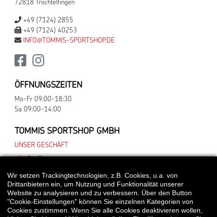
72818 Trochtelfingen
+49 (7124) 2855
+49 (7124) 40253
INFO@TOMMIS-SPORTSHOP.DE
ÖFFNUNGSZEITEN
Mo-Fr 09:00-18:30
Sa 09:00-14:00
TOMMIS SPORTSHOP GMBH
UNSER GESCHÄFT
KONTAKT
Wir setzen Trackingtechnologien, z.B. Cookies, u.a. von
Drittanbietern ein, um Nutzung und Funktionalität unserer
Website zu analysieren und zu verbessern. Über den Button
*Alle Preisangaben gelten inklusive gesetzlichen MwSt. und bei Selbstabholung.
"Cookie-Einstellungen" können Sie einzelnen Kategorien von
Bei Preisen, die mit "UVP" gekennzeichnet sind, handelt es sich um die
Cookies zustimmen. Wenn Sie alle Cookies deaktivieren wollen,
unverbindliche Preisempfehlung des Herstellers/Lieferanten.